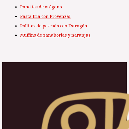
Pancitos de orégano
Pasta fría con Provenzal
Rollitos de pescado con Estragón
Muffins de zanahorias y naranjas