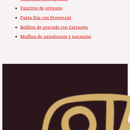
Pancitos de orégano
Pasta fría con Provenzal
Rollitos de pescado con Estragón
Muffins de zanahorias y naranjas